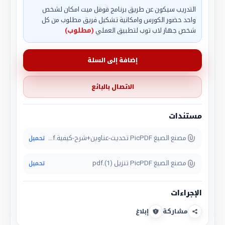
التدريب سيكون عن طريق برنامج قوقل ميت امكان لشخص
واحد حضور الكورس وامكانية تشكيل فريق مطلوب من كل
شخص جهاز لاب توب لتطبيق العملي
(مطلوب)
إضافة إلى السلة
الاتصال بالبائع
مستندات
مصنع الصيغ PicPDF تحديث-عناوين+شرح-كيفية.pdf
تحميل
مصنع الصيغ PicPDF تنزيل (1).pdf
تحميل
الإجراءات
مشاركة
إبلاغ