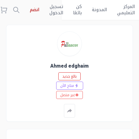
المركز
كن
تسجيل
المدونة
انضم
التعليمي
بائعًا
الدخول
Ahmed edghaim
بائع جديد
متاح الآن
غير متصل