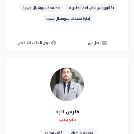
بكالوريوس آداب لغة إنجليزية.
مصممة سوشيال ميديا.
إدارة صفحات سوشيال ميديا
اتصل بي
عرض الملف الشخصي
فارس البنا
Skills
Level
بائع جديد
مصمم جرافيك
كاتب محتوى